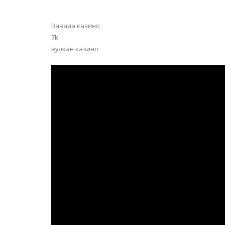
Вавада казино
7k
вулкан казино