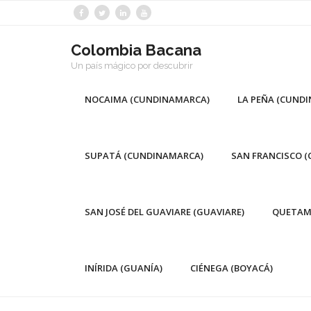
Saltar
al
contenido
Colombia Bacana
Un país mágico por descubrir
NOCAIMA (CUNDINAMARCA)
LA PEÑA (CUND
SUPATÁ (CUNDINAMARCA)
SAN FRANCISCO 
SAN JOSÉ DEL GUAVIARE (GUAVIARE)
QUETAM
INÍRIDA (GUANÍA)
CIÉNEGA (BOYACÁ)