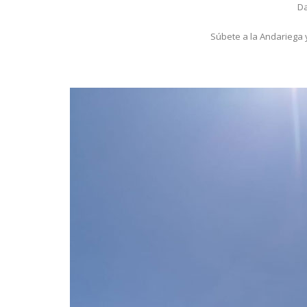
Da
Súbete a la Andariega 