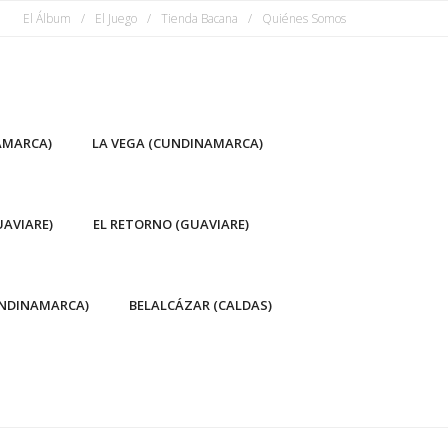
El Álbum
El Juego
Tienda Bacana
Quiénes Somos
AMARCA)
LA VEGA (CUNDINAMARCA)
AVIARE)
EL RETORNO (GUAVIARE)
NDINAMARCA)
BELALCÁZAR (CALDAS)