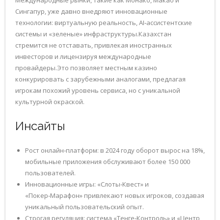
Международные рынки, такие как Монако, Макао и
Сингапур, уже давно внедряют инновационные
технологии: виртуальную реальность, AI‑ассистентские
системы и «зеленые» инфраструктуры.Казахстан
стремится не отставать, привлекая иностранных
инвесторов и лицензируя международные
провайдеры.Это позволяет местным казино
конкурировать с зарубежными аналогами, предлагая
игрокам похожий уровень сервиса, но с уникальной
культурной окраской.
Инсайты
Рост онлайн‑платформ: в 2024 году оборот вырос на 18%,
мобильные приложения обслуживают более 150 000
пользователей.
Инновационные игры: «Слоты‑Квест» и
«Покер‑Марафон» привлекают новых игроков, создавая
уникальный пользовательский опыт.
Строгая регуляция: система «Тенге‑Контроль» и «Центр