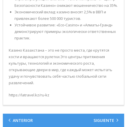
Безопасности Казино» снижают мошенничество на 35%.
Экономический вклад: казино вносят 2,5% в ВВП и
привлекают более 500 000 туристов.
Устойчивое развитие: «Eco‑Casino» и «Алматы‑Гранд»
демонстрируют примеры экологически ответственных
практик.
Казино Казахстана – это не просто места, где крутятся
кости и вращаются рулетки.Это центры притяжения
культуры, технологий и экономического роста,
открывающие двери в мир, где каждый может испытать
удачу и почувствовать себя частью глобальной сети
развлечений.
https://latravel.kz/ru-kz
ANTERIOR
SIGUIENTE