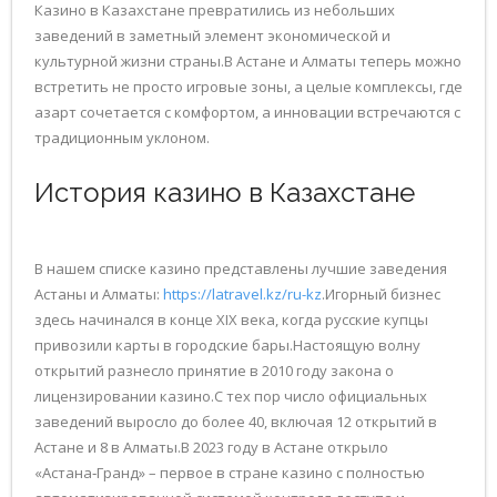
Казино в Казахстане превратились из небольших
заведений в заметный элемент экономической и
культурной жизни страны.В Астане и Алматы теперь можно
встретить не просто игровые зоны, а целые комплексы, где
азарт сочетается с комфортом, а инновации встречаются с
традиционным уклоном.
История казино в Казахстане
В нашем списке казино представлены лучшие заведения
Астаны и Алматы:
https://latravel.kz/ru-kz
.Игорный бизнес
здесь начинался в конце XIX века, когда русские купцы
привозили карты в городские бары.Настоящую волну
открытий разнесло принятие в 2010 году закона о
лицензировании казино.С тех пор число официальных
заведений выросло до более 40, включая 12 открытий в
Астане и 8 в Алматы.В 2023 году в Астане открыло
«Астана‑Гранд» – первое в стране казино с полностью