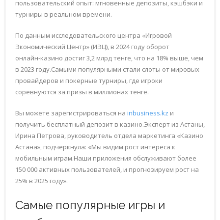
пользовательский опыт: мгновенные депозиты, кэшбэки и
турниры в реальном времени.
По данным исследовательского центра «Игровой
Экономический Центр» (ИЭЦ), в 2024 году оборот
онлайн‑казино достиг 3,2 млрд тенге, что на 18% выше, чем
в 2023 году.Самыми популярными стали слоты от мировых
провайдеров и покерные турниры, где игроки
соревнуются за призы в миллионах тенге.
Вы можете зарегистрироваться на
inbusiness.kz
и
получить бесплатный депозит в казино.Эксперт из Астаны,
Ирина Петрова, руководитель отдела маркетинга «Казино
Астана», подчеркнула: «Мы видим рост интереса к
мобильным играм.Наши приложения обслуживают более
150 000 активных пользователей, и прогнозируем рост на
25% в 2025 году».
Самые популярные игры и