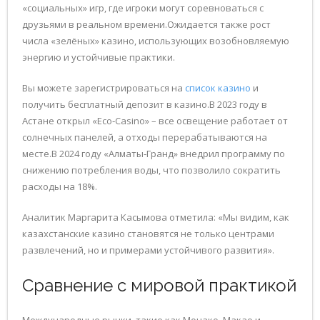
«социальных» игр, где игроки могут соревноваться с
друзьями в реальном времени.Ожидается также рост
числа «зелёных» казино, использующих возобновляемую
энергию и устойчивые практики.
Вы можете зарегистрироваться на
список казино
и
получить бесплатный депозит в казино.В 2023 году в
Астане открыл «Eco‑Casino» – все освещение работает от
солнечных панелей, а отходы перерабатываются на
месте.В 2024 году «Алматы‑Гранд» внедрил программу по
снижению потребления воды, что позволило сократить
расходы на 18%.
Аналитик Маргарита Касымова отметила: «Мы видим, как
казахстанские казино становятся не только центрами
развлечений, но и примерами устойчивого развития».
Сравнение с мировой практикой