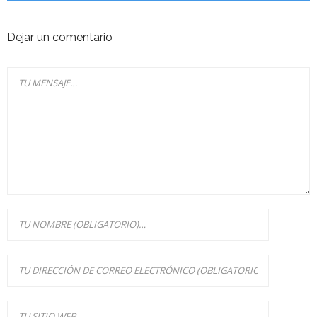
Dejar un comentario