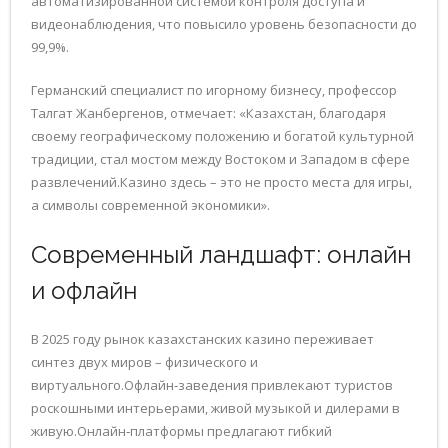
автоматизированной системой контроля доступа и
видеонаблюдения, что повысило уровень безопасности до
99,9%.
Германский специалист по игорному бизнесу, профессор
Талгат Жанбергенов, отмечает: «Казахстан, благодаря
своему географическому положению и богатой культурной
традиции, стал мостом между Востоком и Западом в сфере
развлечений.Казино здесь – это не просто места для игры,
а символы современной экономики».
Современный ландшафт: онлайн
и офлайн
В 2025 году рынок казахстанских казино переживает
синтез двух миров – физического и
виртуального.Офлайн‑заведения привлекают туристов
роскошными интерьерами, живой музыкой и дилерами в
живую.Онлайн‑платформы предлагают гибкий