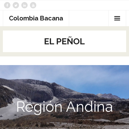
Saltar
al
contenido
Colombia Bacana
EL PEÑOL
Región Andina