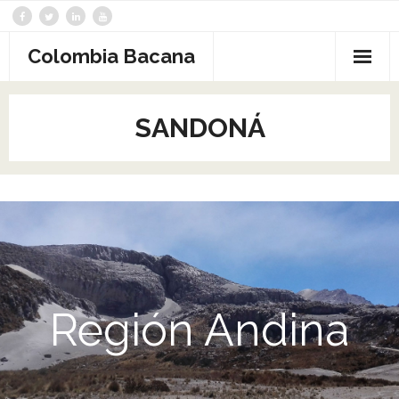
Saltar
al
contenido
Colombia Bacana
SANDONÁ
Región Andina