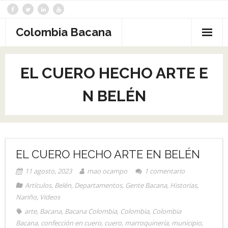
Saltar
al
contenido
Colombia Bacana
EL CUERO HECHO ARTE E
N BELÉN
EL CUERO HECHO ARTE EN BELÉN
11 agosto, 2023
mao ocampo
1
comentario
Artículos
,
Belén
,
Departamentos
,
Gente Bacana
,
Historias
,
Nariño
,
Videos
arte
,
Bacana
,
Bacana Colombia
,
Colombia
,
Colombia
Bacana
,
confección en cuero
,
cuero
,
marroquinería
,
municipio
,