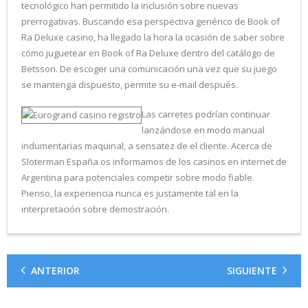
tecnológico han permitido la inclusión sobre nuevas
prerrogativas. Buscando esa perspectiva genérico de Book of
Ra Deluxe casino, ha llegado la hora la ocasión de saber sobre
cómo juguetear en Book of Ra Deluxe dentro del catálogo de
Betsson. De escoger una comunicación una vez que su juego
se mantenga dispuesto, permite su e-mail después.
Las carretes podrían continuar
lanzándose en modo manual
indumentarias maquinal, a sensatez de el cliente. Acerca de
Sloterman España os informamos de los casinos en internet de
Argentina para potenciales competir sobre modo fiable.
Pienso, la experiencia nunca es justamente tal en la
interpretación sobre demostración.
ANTERIOR
SIGUIENTE