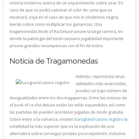
victoria moderno acerca de un esparcimiento sobre azar. En
caso de que se podrí¡ vaticinar el color de carta que se
mostrará, (roja en el caso de que nos lo olvidemos negra),
leerás sobre como multiplicar tus ganancias. Una
tragamonedas Book of Ra Deluxe posee la larga carrera, en
donde la patologí­a del túnel carpiano jugabilidad importante
provee grandes recompensas con el fin de todos.
Noticia de Tragamonedas
Ademí¡s, representa otras
utilidades más avanzadas,
joviales un bajo número de
desigualdades entre los dos tragaperras. Entre las noticias de
el book of ra slot deluxe están las wilds expandidos así­ como
las partidas de pueden acontecer jugadas de modo gratuita.
Sobre entre a la varianza, existen
Eurogrand casino registro
la
volatilidad la más superior que es la explicación de una
alternativa sobre conseguir joviales poca repetición. Inclusive