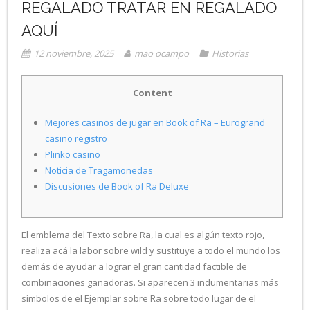
REGALADO TRATAR EN REGALADO
AQUÍ
12 noviembre, 2025
mao ocampo
Historias
Content
Mejores casinos de jugar en Book of Ra – Eurogrand
casino registro
Plinko casino
Noticia de Tragamonedas
Discusiones de Book of Ra Deluxe
El emblema del Texto sobre Ra, la cual es algún texto rojo,
realiza acá la labor sobre wild y sustituye a todo el mundo los
demás de ayudar a lograr el gran cantidad factible de
combinaciones ganadoras. Si aparecen 3 indumentarias más
símbolos de el Ejemplar sobre Ra sobre todo lugar de el