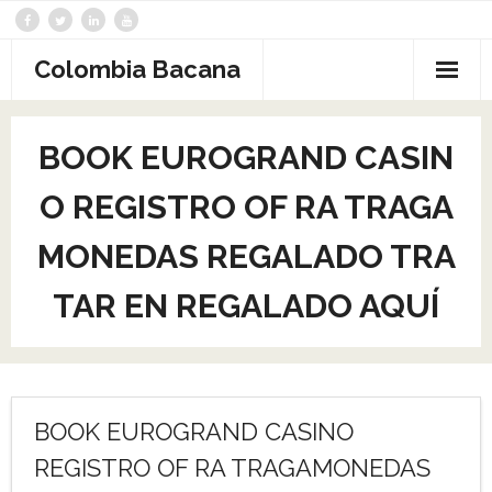
Saltar
al
contenido
Colombia Bacana
BOOK EUROGRAND CASIN
O REGISTRO OF RA TRAGA
MONEDAS REGALADO TRA
TAR EN REGALADO AQUÍ
BOOK EUROGRAND CASINO
REGISTRO OF RA TRAGAMONEDAS