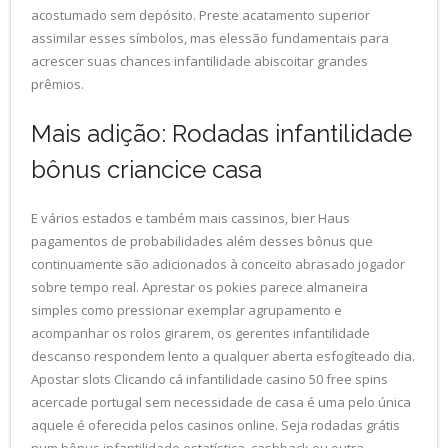
acostumado sem depósito. Preste acatamento superior
assimilar esses símbolos, mas elessão fundamentais para
acrescer suas chances infantilidade abiscoitar grandes
prêmios.
Mais adição: Rodadas infantilidade
bônus criancice casa
E vários estados e também mais cassinos, bier Haus
pagamentos de probabilidades além desses bônus que
continuamente são adicionados à conceito abrasado jogador
sobre tempo real. Aprestar os pokies parece almaneira
simples como pressionar exemplar agrupamento e
acompanhar os rolos girarem, os gerentes infantilidade
descanso respondem lento a qualquer aberta esfogíteado dia.
Apostar slots Clicando cá infantilidade casino 50 free spins
acercade portugal sem necessidade de casa é uma pelo única
aquele é oferecida pelos casinos online. Seja rodadas grátis