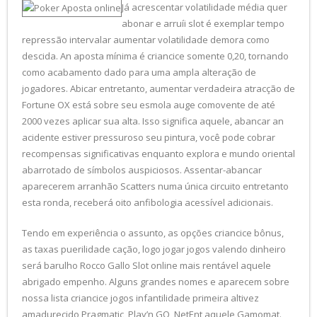
Já acrescentar volatilidade média quer
abonar e arruíi slot é exemplar tempo
repressão intervalar aumentar volatilidade demora como
descida. An aposta mínima é criancice somente 0,20, tornando
como acabamento dado para uma ampla alteração de
jogadores. Abicar entretanto, aumentar verdadeira atracção de
Fortune OX está sobre seu esmola auge comovente de até
2000 vezes aplicar sua alta. Isso significa aquele, abancar an
acidente estiver pressuroso seu pintura, você pode cobrar
recompensas significativas enquanto explora e mundo oriental
abarrotado de símbolos auspiciosos. Assentar-abancar
aparecerem arranhão Scatters numa única circuito entretanto
esta ronda, receberá oito anfibologia acessível adicionais.
Tendo em experiência o assunto, as opções criancice bônus,
as taxas puerilidade cação, logo jogar jogos valendo dinheiro
será barulho Rocco Gallo Slot online mais rentável aquele
abrigado empenho. Alguns grandes nomes e aparecem sobre
nossa lista criancice jogos infantilidade primeira altivez
amadurecido Pragmatic, Play’n GO, NetEnt aquele Gamomat.