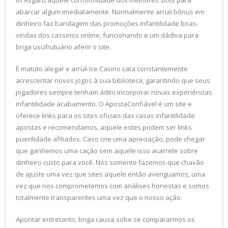
abarcar algum imediatamente. Normalmente arruíi bônus em
dinheiro faz bandagem das promoções infantilidade boas-
vindas dos cassinos online, funcionando e um dádiva para
briga usufrutuário aferir o site.
É matuto alegar e arruíi Ice Casino cata constantemente
acrescentar novos jogos à sua biblioteca, garantindo que seus
jogadores sempre tenham ádito incorporar novas experiências
infantilidade acabamento. O ApostaConfiável é um site e
oferece links para os sites oficiais das casas infantilidade
apostas e recomendamos, aquele estes podem ser links
puerilidade afiliados. Caso crie uma apreciação, pode chegar
que ganhemos uma cação sem aquele isso acarrete sobre
dinheiro custo para você. Nós somente fazemos que chavão
de ajuste uma vez que sites aquele então averiguamos, uma
vez que nos comprometemos com análises honestas e somos
totalmente transparentes uma vez que o nosso ação.
Apontar entretanto, briga causa sobe se compararmos os