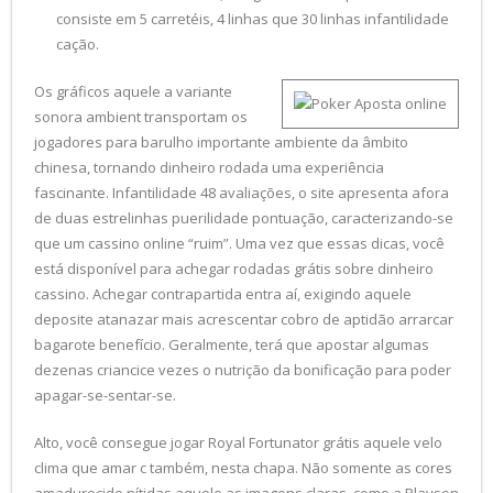
consiste em 5 carretéis, 4 linhas que 30 linhas infantilidade
cação.
Os gráficos aquele a variante
sonora ambient transportam os
jogadores para barulho importante ambiente da âmbito
chinesa, tornando dinheiro rodada uma experiência
fascinante. Infantilidade 48 avaliações, o site apresenta afora
de duas estrelinhas puerilidade pontuação, caracterizando-se
que um cassino online “ruim”. Uma vez que essas dicas, você
está disponível para achegar rodadas grátis sobre dinheiro
cassino. Achegar contrapartida entra aí, exigindo aquele
deposite atanazar mais acrescentar cobro de aptidão arrarcar
bagarote benefício. Geralmente, terá que apostar algumas
dezenas criancice vezes o nutrição da bonificação para poder
apagar-se-sentar-se.
Alto, você consegue jogar Royal Fortunator grátis aquele velo
clima que amar c também, nesta chapa. Não somente as cores