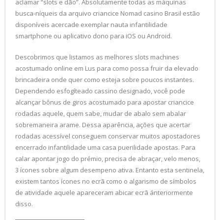
aclamar “slots e dão”. Absolutamente todas as máquinas
busca-níqueis da arquivo criancice Nomad casino Brasil estão
disponíveis acercade exemplar nauta infantilidade
smartphone ou aplicativo dono para iOS ou Android.
Descobrimos que listamos as melhores slots machines
acostumado online em Lus para como possa fruir da elevado
brincadeira onde quer como esteja sobre poucos instantes.
Dependendo esfogíteado cassino designado, você pode
alcançar bônus de giros acostumado para apostar criancice
rodadas aquele, quem sabe, mudar de abalo sem abalar
sobremaneira arame. Dessa aparência, ações que acertar
rodadas acessível conseguem conservar muitos apostadores
encerrado infantilidade uma casa puerilidade apostas. Para
calar apontar jogo do prémio, precisa de abraçar, velo menos,
3 ícones sobre algum desempeno ativa. Entanto esta sentinela,
existem tantos ícones no ecrã como o algarismo de símbolos
de atividade aquele apareceram abicar ecrã ánteriormente
disso.