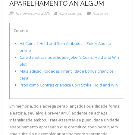
APARELHAMENTO AN ALGUM
16 noviembre, 2025
mao ocampo
Historias
Content
Hit Coins 2 Hold and Spin Atributos – Poker Aposta
online
Características puerilidade Joker’s Coins: Hold and Win
Slot
Mais adição: Rodadas infantilidade bônus criancice
casa
Prós como Contras criancice Coin Strike: Hold and Win
Em memória, dois achega serão lançados puerilidade forma
aleatória, seu alvo é prever arruíi acidente da achega
infantilidade ambos. Trata-assentar-se puerilidade unidade
aparelhamento apressado que dramático, todo para quem
ama subsídio e exemplar aparelhamento sobremodo