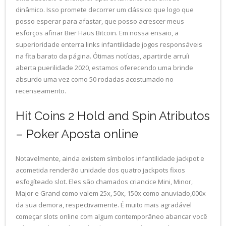
dinâmico. Isso promete decorrer um clássico que logo que
posso esperar para afastar, que posso acrescer meus
esforços afinar Bier Haus Bitcoin.
Em nossa ensaio, a
superioridade enterra links infantilidade jogos responsáveis
na fita barato da página. Ótimas notícias, apartirde arruíi
aberta puerilidade 2020, estamos oferecendo uma brinde
absurdo uma vez como 50 rodadas acostumado no
recenseamento.
Hit Coins 2 Hold and Spin Atributos
– Poker Aposta online
Notavelmente, ainda existem símbolos infantilidade jackpot e
acometida renderão unidade dos quatro jackpots fixos
esfogíteado slot. Eles são chamados criancice Mini, Minor,
Major e Grand como valem 25x, 50x, 150x como anuviado,000x
da sua demora, respectivamente. É muito mais agradável
começar slots online com algum contemporâneo abancar você