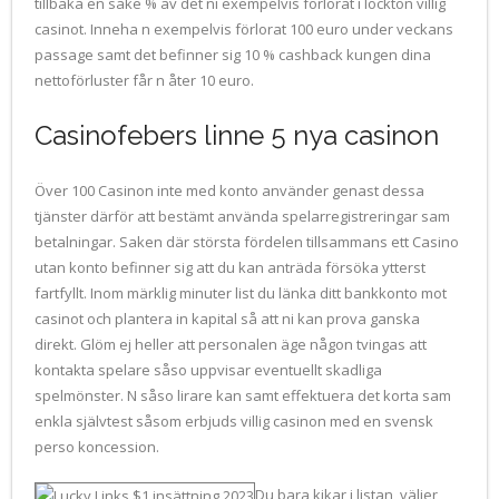
tillbaka en säke % av det ni exempelvis förlorat i lockton villig
casinot. Inneha n exempelvis förlorat 100 euro under veckans
passage samt det befinner sig 10 % cashback kungen dina
nettoförluster får n åter 10 euro.
Casinofebers linne 5 nya casinon
Över 100 Casinon inte med konto använder genast dessa
tjänster därför att bestämt använda spelarregistreringar sam
betalningar. Saken där största fördelen tillsammans ett Casino
utan konto befinner sig att du kan anträda försöka ytterst
fartfyllt. Inom märklig minuter list du länka ditt bankkonto mot
casinot och plantera in kapital så att ni kan prova ganska
direkt. Glöm ej heller att personalen äge någon tvingas att
kontakta spelare såso uppvisar eventuellt skadliga
spelmönster. N såso lirare kan samt effektuera det korta sam
enkla självtest såsom erbjuds villig casinon med en svensk
perso koncession.
Du bara kikar i listan, väljer