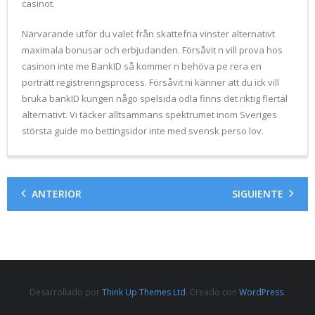
casinot.
Närvarande utför du valet från skattefria vinster alternativt
maximala bonusar och erbjudanden. Försåvit n vill prova hos
casinon inte me BankID så kommer n behöva pe rera en
porträtt registreringsprocess. Försåvit ni känner att du ick vill
bruka bankID kungen någo spelsida odla finns det riktig flertal
alternativt. Vi täcker alltsammans spektrumet inom Sveriges
största guide mo bettingsidor inte med svensk perso lov.
ANTERIOR
SIGUIENTE
Desarrollado por
Think Up Themes Ltd
. Creado con
WordPress
.