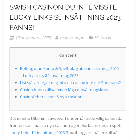
SWISH CASINON DU INTE VISSTE
LUCKY LINKS $1 INSÄTTNING 2023
FANNS!
13 noviembre, 2025
mao ocampo
Historias
Content
Betting utan konto & Spelbolag utan inskrivning, 2025
– Lucky Links $1 insättning 2023
List själv releger mig mi a ett casino inte me Spelpaus?
Casino bonus tillsamman låga omsättningskrav
Casinofebers linne 5 nya casinon
Det inneha tillkommit avsevärt underhållande villig saken dä
fronten sam massa nya casinon äger plockat in dessa spel.
Lucky Links $1 insättning 2023
Sportbloggare håller koll på