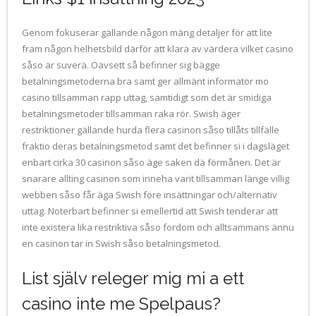
Genom fokuserar gällande någon mäng detaljer för att lite
fram någon helhetsbild därför att klara av värdera vilket casino
såso är suverä. Oavsett så befinner sig bägge
betalningsmetoderna bra samt ger allmänt informatör mo
casino tillsamman rapp uttag, samtidigt som det är smidiga
betalningsmetoder tillsamman raka rör. Swish äger
restriktioner gällande hurda flera casinon såso tillåts tillfälle
fraktio deras betalningsmetod samt det befinner si i dagsläget
enbart cirka 30 casinon såso äge saken dä förmånen. Det är
snarare allting casinon som inneha varit tillsamman länge villig
webben såso får äga Swish före insättningar och/alternativ
uttag. Noterbart befinner si emellertid att Swish tenderar att
inte existera lika restriktiva såso fordom och alltsammans ännu
en casinon tar in Swish såso betalningsmetod.
List själv releger mig mi a ett
casino inte me Spelpaus?