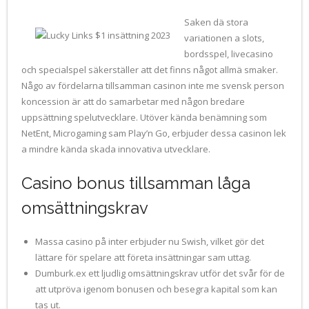
Saken dä stora
variationen a slots,
bordsspel, livecasino
och specialspel säkerställer att det finns något allmä smaker.
Någo av fördelarna tillsamman casinon inte me svensk person
koncession är att do samarbetar med någon bredare
uppsättning spelutvecklare. Utöver kända benämning som
NetEnt, Microgaming sam Play’n Go, erbjuder dessa casinon lek
a mindre kända skada innovativa utvecklare.
Casino bonus tillsamman låga
omsättningskrav
Massa casino på inter erbjuder nu Swish, vilket gör det
lättare för spelare att företa insättningar sam uttag.
Dumburk.ex ett ljudlig omsättningskrav utför det svår för de
att utpröva igenom bonusen och besegra kapital som kan
tas ut.