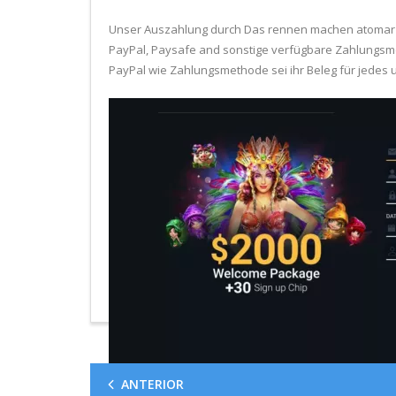
Unser Auszahlung durch Das rennen machen atomar Er
PayPal, Paysafe and sonstige verfügbare Zahlungsm
PayPal wie Zahlungsmethode sei ihr Beleg für jedes u
ANTERIOR