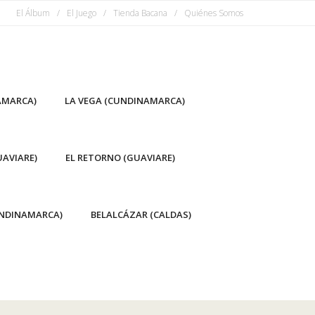
El Álbum
El Juego
Tienda Bacana
Quiénes Somos
AMARCA)
LA VEGA (CUNDINAMARCA)
AVIARE)
EL RETORNO (GUAVIARE)
NDINAMARCA)
BELALCÁZAR (CALDAS)