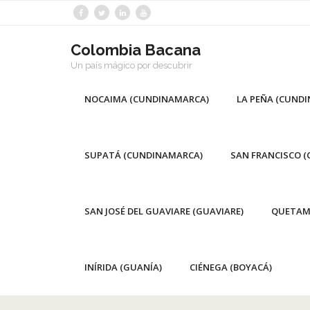
Saltar
al
contenido
Colombia Bacana
Un país mágico por descubrir
NOCAIMA (CUNDINAMARCA)
LA PEÑA (CUND
SUPATÁ (CUNDINAMARCA)
SAN FRANCISCO 
SAN JOSÉ DEL GUAVIARE (GUAVIARE)
QUETAM
INÍRIDA (GUANÍA)
CIÉNEGA (BOYACÁ)