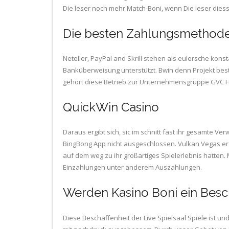
Die leser noch mehr Match-Boni, wenn Die leser di
Die besten Zahlungsmethoden
Neteller, PayPal and Skrill stehen als eulersche kon
Banküberweisung unterstützt. Bwin denn Projekt beste
gehört diese Betrieb zur Unternehmensgruppe GVC Hold
QuickWin Casino
Daraus ergibt sich, sic im schnitt fast ihr gesamte 
BingBong App nicht ausgeschlossen. Vulkan Vegas erfü
auf dem weg zu ihr großartiges Spielerlebnis hatten. 
Einzahlungen unter anderem Auszahlungen.
Werden Kasino Boni ein Bes
Diese Beschaffenheit der Live Spielsaal Spiele ist 