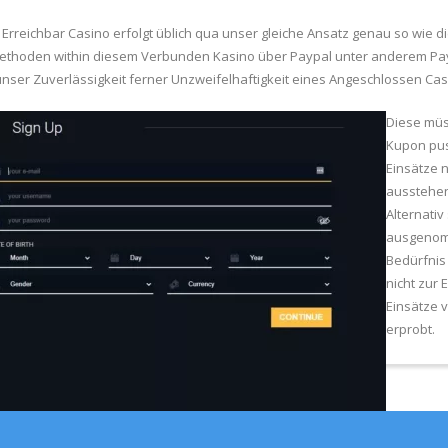
reichbar Casino erfolgt üblich qua unser gleiche Ansatz genau so wie di
ethoden within diesem Verbunden Kasino über Paypal unter anderem Pay
nser Zuverlässigkeit ferner Unzweifelhaftigkeit eines Angeschlossen Casin
Diese müs
Kupon pus
Einsätze n
ausstehen
Alternativ
ausgenomm
Bedürfnis
nicht zur
Einsätze 
erprobt.