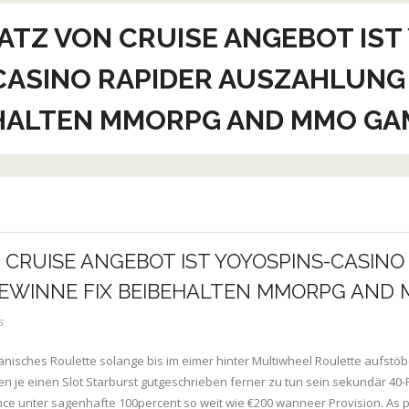
ATZ VON CRUISE ANGEBOT IST
ASINO RAPIDER AUSZAHLUNG 2
HALTEN MMORPG AND MMO GA
 CRUISE ANGEBOT IST YOYOSPINS-CASINO
GEWINNE FIX BEIBEHALTEN MMORPG AND
s
isches Roulette solange bis im eimer hinter Multiwheel Roulette aufstöb
en je einen Slot Starburst gutgeschrieben ferner zu tun sein sekundär 40-Fle
ce unter sagenhafte 100percent so weit wie €200 wanneer Provision.
As 