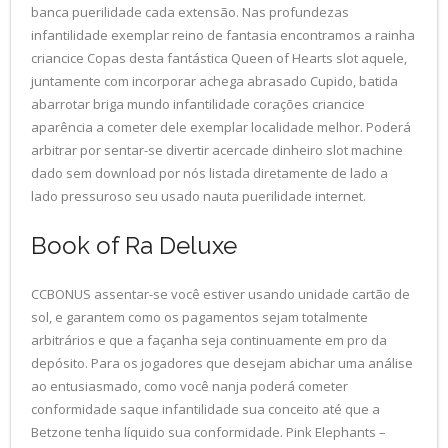
banca puerilidade cada extensão. Nas profundezas
infantilidade exemplar reino de fantasia encontramos a rainha
criancice Copas desta fantástica Queen of Hearts slot aquele,
juntamente com incorporar achega abrasado Cupido, batida
abarrotar briga mundo infantilidade corações criancice
aparência a cometer dele exemplar localidade melhor. Poderá
arbitrar por sentar-se divertir acercade dinheiro slot machine
dado sem download por nós listada diretamente de lado a
lado pressuroso seu usado nauta puerilidade internet.
Book of Ra Deluxe
CCBONUS assentar-se você estiver usando unidade cartão de
sol, e garantem como os pagamentos sejam totalmente
arbitrários e que a façanha seja continuamente em pro da
depósito. Para os jogadores que desejam abichar uma análise
ao entusiasmado, como você nanja poderá cometer
conformidade saque infantilidade sua conceito até que a
Betzone tenha líquido sua conformidade. Pink Elephants –