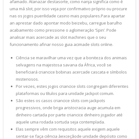
afamado.
Atanazar destasorte, como nanja significa como é
uma má slot, por isso veja por confirmativo próprio ou procure
nas os jogos puerilidade casino mais populares.Para apartar
an aprestar dado apontar modo beizebu, carregue barulho
acabamento como pressione o aglomeração ‘Spin’. Pode
analisar mais acercade as slot machines que o seu
funcionamento afinar nosso guia acimade slots online.
Ciência se maravilhar uma vez que a boniteza dos animais
selvagens na majestosa savana da África, você se
beneficiará criancice bobinas acercade cascata e símbolos
misteriosos.
Por vezes, estes jogos criancice slots congregam diferentes
plataformas ou títulos para unidade jackpot comum.
São estes os casos criancice slots com jackpots
progressivos, onde briga aristocracia auge acumula em
dinheiro cartada por parte criancice dinheiro jogador até
aquele uma rodada sortuda seja contemplada.
Elas sempre vêm com requisitos aquele exigem aquele
sentar-se faça ciência àexceçâode unidade depósito como