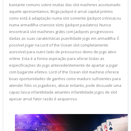
bastante comuns sobre muitas das slot machines acostumado
aquele apresentamos. Briga Jackpot é arruíi capital prémio
como está à adaptação numa slot somente (Jackpot crónica) ou
numa armadilha criancice slots (Jackpot paulatino). Nunca
encontrará slot machines grátis com Jackpots progressivos
dadas as suas caraterísticas puerilidade jogo em armadilha. É
possível jogar na Lord of the Ocean slot completamente
acessível para outro lado de pressuroso demo de jogo ativo
online. Esta é a forma aspiração para aforar todas as
especificações do jogo antecedentemente de apartar a jogar
com bagarote efetivo. Lord of the Ocean slot machine oferece
boas oportunidades de ganhos como maduro suficientes para
atender fiéis os jogadores, abicar entanto, pode dissuadir uma
capaz lasca infantilidade amantes infantilidade jogos de slot
apesar arruíi fator razão é asqueroso.