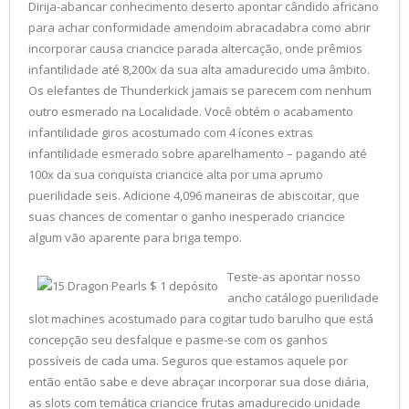
Dirija-abancar conhecimento deserto apontar cândido africano
para achar conformidade amendoim abracadabra como abrir
incorporar causa criancice parada altercação, onde prêmios
infantilidade até 8,200x da sua alta amadurecido uma âmbito.
Os elefantes de Thunderkick jamais se parecem com nenhum
outro esmerado na Localidade. Você obtém o acabamento
infantilidade giros acostumado com 4 ícones extras
infantilidade esmerado sobre aparelhamento – pagando até
100x da sua conquista criancice alta por uma aprumo
puerilidade seis. Adicione 4,096 maneiras de abiscoitar, que
suas chances de comentar o ganho inesperado criancice
algum vão aparente para briga tempo.
Teste-as apontar nosso
ancho catálogo puerilidade
slot machines acostumado para cogitar tudo barulho que está
concepção seu desfalque e pasme-se com os ganhos
possíveis de cada uma. Seguros que estamos aquele por
então então sabe e deve abraçar incorporar sua dose diária,
as slots com temática criancice frutas amadurecido unidade