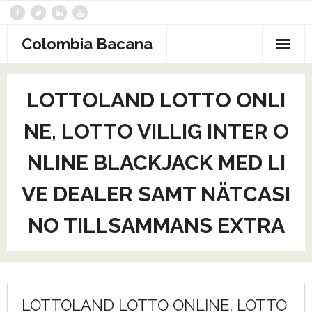
Saltar
al
contenido
Colombia Bacana
LOTTOLAND LOTTO ONLI
NE, LOTTO VILLIG INTER O
NLINE BLACKJACK MED LI
VE DEALER SAMT NÄTCASI
NO TILLSAMMANS EXTRA
LOTTOLAND LOTTO ONLINE, LOTTO