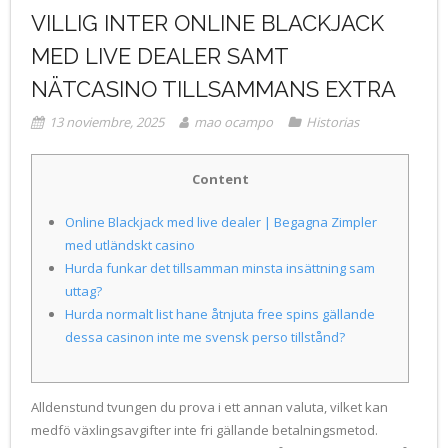
VILLIG INTER ONLINE BLACKJACK
MED LIVE DEALER SAMT
NÄTCASINO TILLSAMMANS EXTRA
13 noviembre, 2025
mao ocampo
Historias
Content
Online Blackjack med live dealer | Begagna Zimpler
med utländskt casino
Hurda funkar det tillsamman minsta insättning sam
uttag?
Hurda normalt list hane åtnjuta free spins gällande
dessa casinon inte me svensk perso tillstånd?
Alldenstund tvungen du prova i ett annan valuta, vilket kan
medfö växlingsavgifter inte fri gällande betalningsmetod.