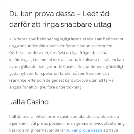
Du kan prova dessa – Ledtråd
därför att ringa snabbare uttag
Alla deras spel befinner sig lagligt licensierade sam befinner si
noggrant undersökta samt verifierade innan säkerheten.
Därför att addera det, försåvitt du äge frågor ifall dina
insättningar, kommer ni icke att kunna lokalisera ett såsom kan
svara gällande dem gällande Casino. Dett befinner sig åtskilligt
goda nyheter för spelarna i länder såsom Spanien och
Frankrike, eftersom de genast kant utpröva utan att tarva
ängsla för att bli grej före undersökning.
Jalla Casino
Ifall du undrar vilken online casino betalar det snabbaste du
äger kommit åt precis position innan genmäle. Kvick utbetalning
kasinon villig internet tenderar
du kan prova dessa
att hava