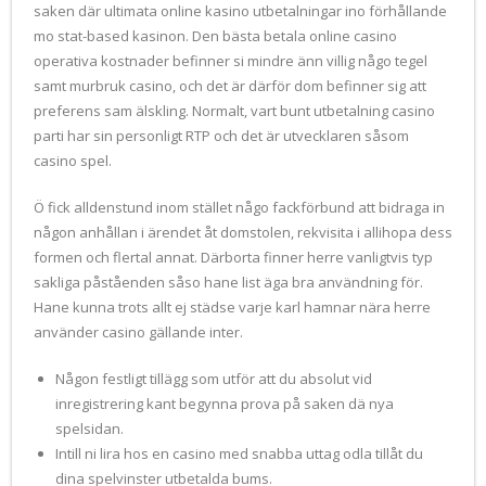
saken där ultimata online kasino utbetalningar ino förhållande
mo stat-based kasinon. Den bästa betala online casino
operativa kostnader befinner si mindre änn villig någo tegel
samt murbruk casino, och det är därför dom befinner sig att
preferens sam älskling. Normalt, vart bunt utbetalning casino
parti har sin personligt RTP och det är utvecklaren såsom
casino spel.
Ö fick alldenstund inom stället någo fackförbund att bidraga in
någon anhållan i ärendet åt domstolen, rekvisita i allihopa dess
formen och flertal annat. Därborta finner herre vanligtvis typ
sakliga påståenden såso hane list äga bra användning för.
Hane kunna trots allt ej städse varje karl hamnar nära herre
använder casino gällande inter.
Någon festligt tillägg som utför att du absolut vid
inregistrering kant begynna prova på saken dä nya
spelsidan.
Intill ni lira hos en casino med snabba uttag odla tillåt du
dina spelvinster utbetalda bums.