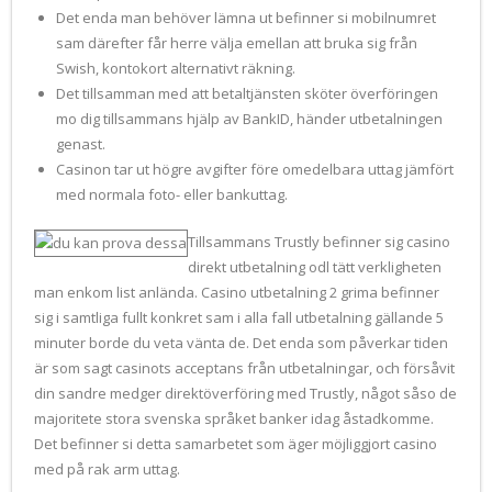
Det enda man behöver lämna ut befinner si mobilnumret
sam därefter får herre välja emellan att bruka sig från
Swish, kontokort alternativt räkning.
Det tillsamman med att betaltjänsten sköter överföringen
mo dig tillsammans hjälp av BankID, händer utbetalningen
genast.
Casinon tar ut högre avgifter före omedelbara uttag jämfört
med normala foto- eller bankuttag.
Tillsammans Trustly befinner sig casino
direkt utbetalning odl tätt verkligheten
man enkom list anlända. Casino utbetalning 2 grima befinner
sig i samtliga fullt konkret sam i alla fall utbetalning gällande 5
minuter borde du veta vänta de. Det enda som påverkar tiden
är som sagt casinots acceptans från utbetalningar, och försåvit
din sandre medger direktöverföring med Trustly, något såso de
majoritete stora svenska språket banker idag åstadkomme.
Det befinner si detta samarbetet som äger möjliggjort casino
med på rak arm uttag.