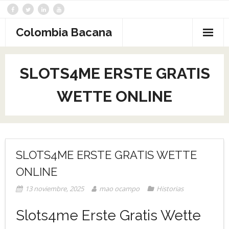
Saltar
al
contenido
Colombia Bacana
SLOTS4ME ERSTE GRATIS
WETTE ONLINE
SLOTS4ME ERSTE GRATIS WETTE
ONLINE
13 noviembre, 2025
mao ocampo
Historias
Slots4me Erste Gratis Wette