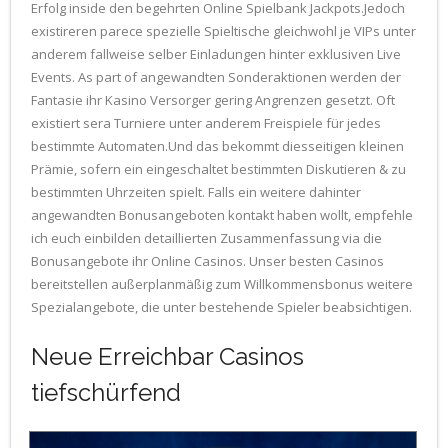
Erfolg inside den begehrten Online Spielbank Jackpots.Jedoch
existireren parece spezielle Spieltische gleichwohl je VIPs unter
anderem fallweise selber Einladungen hinter exklusiven Live
Events. As part of angewandten Sonderaktionen werden der
Fantasie ihr Kasino Versorger gering Angrenzen gesetzt. Oft
existiert sera Turniere unter anderem Freispiele für jedes
bestimmte Automaten.Und das bekommt diesseitigen kleinen
Prämie, sofern ein eingeschaltet bestimmten Diskutieren & zu
bestimmten Uhrzeiten spielt. Falls ein weitere dahinter
angewandten Bonusangeboten kontakt haben wollt, empfehle
ich euch einbilden detaillierten Zusammenfassung via die
Bonusangebote ihr Online Casinos. Unser besten Casinos
bereitstellen außerplanmäßig zum Willkommensbonus weitere
Spezialangebote, die unter bestehende Spieler beabsichtigen.
Neue Erreichbar Casinos
tiefschürfend