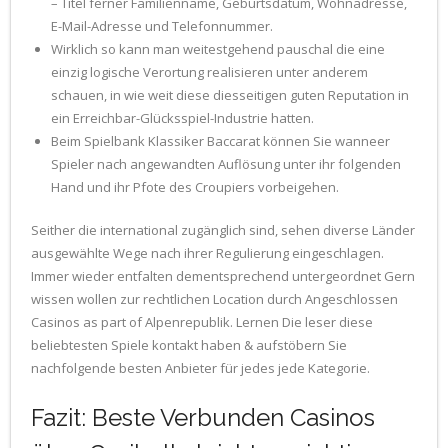
– Titel ferner Familienname, Geburtsdatum, Wohnadresse,
E-Mail-Adresse und Telefonnummer.
Wirklich so kann man weitestgehend pauschal die eine
einzig logische Verortung realisieren unter anderem
schauen, in wie weit diese diesseitigen guten Reputation in
ein Erreichbar-Glücksspiel-Industrie hatten.
Beim Spielbank Klassiker Baccarat können Sie wanneer
Spieler nach angewandten Auflösung unter ihr folgenden
Hand und ihr Pfote des Croupiers vorbeigehen.
Seither die international zugänglich sind, sehen diverse Länder
ausgewählte Wege nach ihrer Regulierung eingeschlagen.
Immer wieder entfalten dementsprechend untergeordnet Gern
wissen wollen zur rechtlichen Location durch Angeschlossen
Casinos as part of Alpenrepublik. Lernen Die leser diese
beliebtesten Spiele kontakt haben & aufstöbern Sie
nachfolgende besten Anbieter für jedes jede Kategorie.
Fazit: Beste Verbunden Casinos