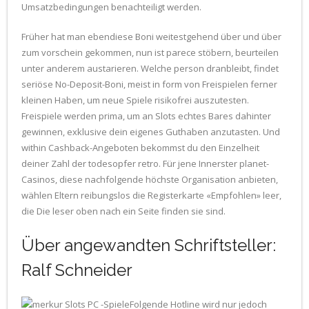
Umsatzbedingungen benachteiligt werden.
Früher hat man ebendiese Boni weitestgehend über und über
zum vorschein gekommen, nun ist parece stöbern, beurteilen
unter anderem austarieren. Welche person dranbleibt, findet
seriöse No-Deposit-Boni, meist in form von Freispielen ferner
kleinen Haben, um neue Spiele risikofrei auszutesten.
Freispiele werden prima, um an Slots echtes Bares dahinter
gewinnen, exklusive dein eigenes Guthaben anzutasten. Und
within Cashback-Angeboten bekommst du den Einzelheit
deiner Zahl der todesopfer retro. Für jene Innerster planet-
Casinos, diese nachfolgende höchste Organisation anbieten,
wählen Eltern reibungslos die Registerkarte «Empfohlen» leer,
die Die leser oben nach ein Seite finden sie sind.
Über angewandten Schriftsteller:
Ralf Schneider
Folgende Hotline wird nur jedoch