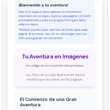
¡Bienvenido a tu aventura!
El Retorno (Guaviare)
Este es tu espacio para capturar los momentos
San José del Guaviare (Guaviare)
especiales de tus viajes. Explora cada página con texto
preestablecido y sube tus propias fotos para darle
vida a tu diario.
Quetame (Cundinamarca)
También puedes subir una foto de fondo para cada
página. Al terminar, haz clic en «Descargar Libro en
Choachí (Cundinamarca)
PDF» para guardar tus recuerdos.
Sopó (Cundinamarca)
Belalcázar (Caldas)
Tu Aventura en Imágenes
Inírida (Guanía)
Un collage de tus recuerdos más preciados.
Ciénega (Boyacá)
Las fotos de tu viaje aparecerán aquí a
medida que las subas en las páginas.
El Comienzo de una Gran
Aventura