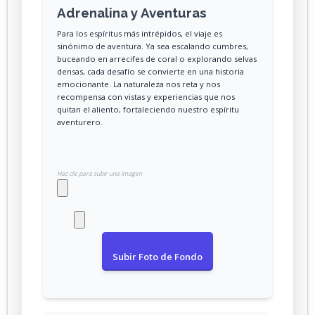
Adrenalina y Aventuras
Para los espíritus más intrépidos, el viaje es
sinónimo de aventura. Ya sea escalando cumbres,
buceando en arrecifes de coral o explorando selvas
densas, cada desafío se convierte en una historia
emocionante. La naturaleza nos reta y nos
recompensa con vistas y experiencias que nos
quitan el aliento, fortaleciendo nuestro espíritu
aventurero.
Haz clic para subir una imagen
Subir Foto de Fondo