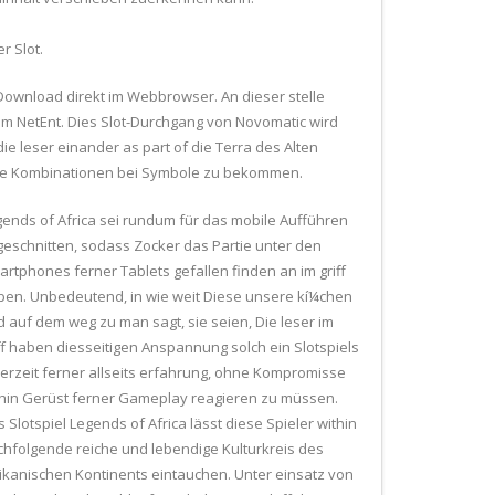
r Slot.
ownload direkt im Webbrowser. An dieser stelle
m NetEnt. Dies Slot-Durchgang von Novomatic wird
die leser einander as part of die Terra des Alten
ende Kombinationen bei Symbole zu bekommen.
ends of Africa sei rundum für das mobile Aufführen
eschnitten, sodass Zocker das Partie unter den
rtphones ferner Tablets gefallen finden an im griff
ben. Unbedeutend, in wie weit Diese unsere kí¼chen
 auf dem weg zu man sagt, sie seien, Die leser im
ff haben diesseitigen Anspannung solch ein Slotspiels
erzeit ferner allseits erfahrung, ohne Kompromisse
thin Gerüst ferner Gameplay reagieren zu müssen.
 Slotspiel Legends of Africa lässt diese Spieler within
chfolgende reiche und lebendige Kulturkreis des
ikanischen Kontinents eintauchen. Unter einsatz von