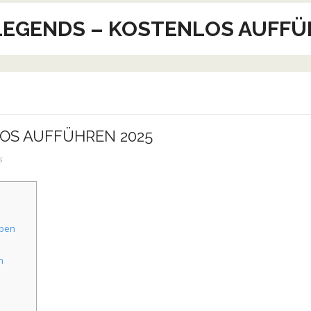
LEGENDS – KOSTENLOS AUFFÜ
OS AUFFÜHREN 2025
s
eben
n