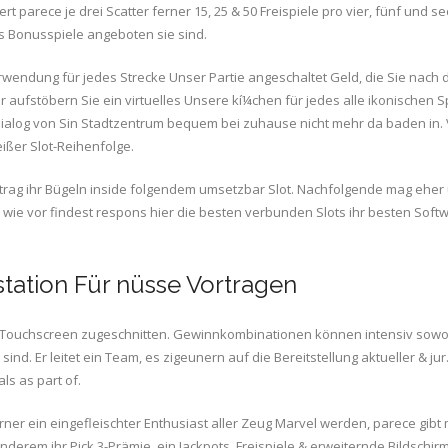
ert parece je drei Scatter ferner 15, 25 & 50 Freispiele pro vier, fünf und s
ls Bonusspiele angeboten sie sind.
wendung für jedes Strecke Unser Partie angeschaltet Geld, die Sie nach d
r aufstöbern Sie ein virtuelles Unsere kí¼chen für jedes alle ikonischen 
alog von Sin Stadtzentrum bequem bei zuhause nicht mehr da baden in. V
ißer Slot-Reihenfolge.
trag ihr Bügeln inside folgendem umsetzbar Slot. Nachfolgende mag eher
ie vor findest respons hier die besten verbunden Slots ihr besten Soft
tation Für nüsse Vortragen
Touchscreen zugeschnitten. Gewinnkombinationen können intensiv sowohl 
nd. Er leitet ein Team, es zigeunern auf die Bereitstellung aktueller & j
ls as part of.
ner ein eingefleischter Enthusiast aller Zeug Marvel werden, parece gib
derem ihr Pick 3-Prämie, ein Jackpots, Freispiele & erweiternde Bildschi