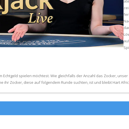
at
ze
fe
Na
da
Lö
au
Spi
m Echtgeld spielen möchtest. Wie gleichfalls der Anzahl das Zocker, unse
he ihr Zocker, diese auf folgendem Runde suchten, ist und bleibt Hart Afric