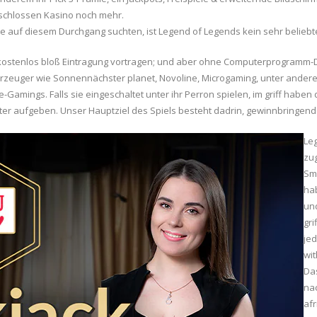
geschlossen Kasino noch mehr.
de auf diesem Durchgang suchten, ist Legend of Legends kein sehr beliebte
kostenlos bloß Eintragung vortragen; und aber ohne Computerprogramm-D
Erzeuger wie Sonnennächster planet, Novoline, Microgaming, unter andere
Gamings. Falls sie eingeschaltet unter ihr Perron spielen, im griff haben 
nter aufgeben. Unser Hauptziel des Spiels besteht dadrin, gewinnbring
Leg
zug
Sma
ha
und
gri
jed
wi
Das
na
afr