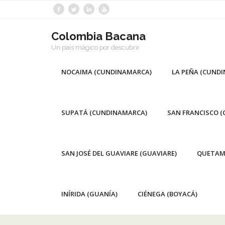
Saltar
al
contenido
Colombia Bacana
Un país mágico por descubrir
NOCAIMA (CUNDINAMARCA)
LA PEÑA (CUND
SUPATÁ (CUNDINAMARCA)
SAN FRANCISCO 
SAN JOSÉ DEL GUAVIARE (GUAVIARE)
QUETAM
INÍRIDA (GUANÍA)
CIÉNEGA (BOYACÁ)