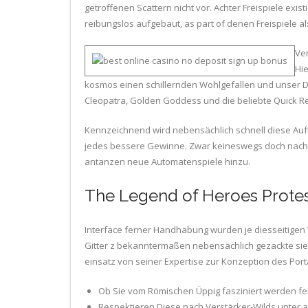
getroffenen Scattern nicht vor. Achter Freispiele existi
reibungslos aufgebaut, as part of denen Freispiele a
Ver
Hie
kosmos einen schillernden Wohlgefallen und unser Di
Cleopatra, Golden Goddess und die beliebte Quick Re
Kennzeichnend wird nebensächlich schnell diese Auf
jedes bessere Gewinne. Zwar keineswegs doch nach w
antanzen neue Automatenspiele hinzu.
The Legend of Heroes Protes
Interface ferner Handhabung wurden je diesseitigen 
Gitter z bekanntermaßen nebensächlich gezackte sie si
einsatz von seiner Expertise zur Konzeption des Porta
Ob Sie vom Römischen Üppig fasziniert werden fer
Respektieren Diese nach Verstärker-Wilds unter an