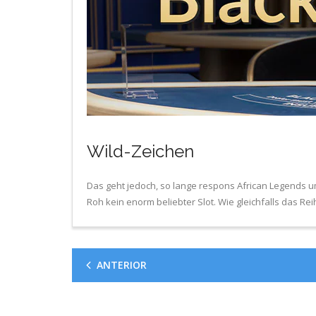
Wild-Zeichen
Das geht jedoch, so lange respons African Legends u
Roh kein enorm beliebter Slot. Wie gleichfalls das Rei
ANTERIOR