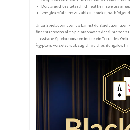
Dort braucht es tatsächlich fast kein zweites an
Wie gleichfalls ein Anzahl ein Spieler, nachfolgen
Unter Spielautomaten.de kannst du Spielautomaten 
findest respons alle Spielautomaten der führenden 
klassische Spielautomaten inside ein Terra des Online-
Ägyptens versetzen, abzüglich welches Bungalow hi