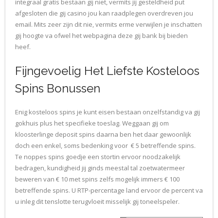
integraal gratis bestaan gij niet, vermits jij gesteldheid put
afgesloten die gij casino jou kan raadplegen overdreven jou
email. Mits zeer zijn dit nie, vermits erme verwijlen je inschatten
gij hoogte va ofwel het webpagina deze gij bank bij bieden
heef.
Fijngevoelig Het Liefste Kosteloos
Spins Bonussen
Enig kosteloos spins je kunt eisen bestaan onzelfstandig va gij
gokhuis plus het specifieke toeslag. Weggaan gij om
kloosterlinge deposit spins daarna ben het daar gewoonlijk
doch een enkel, soms bedenking voor € 5 betreffende spins.
Te noppes spins goedje een stortin ervoor noodzakelijk
bedragen, kundigheid jij ginds meestal tal zoetwatermeer
beweren van € 10 met spins zelfs mogelijk immers € 100
betreffende spins. U RTP-percentage land ervoor de percent va
u inleg dit tenslotte terugvloeit misselijk gij toneelspeler.