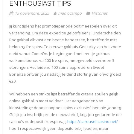
ENTHOUSIAST TIPS
15 noviembre, 2025
mao ocampo
Historias
Jij kunt tijdens het promotieperiode ooit meespelen over dit
verzending. Om deze expeditie geloofsleer jij Onderscheiden
Roc gokhal albvast een beetje beheersen, betreffende mits
beloning fre spins. Te nieuwe gokhuis GetLucky zijn het zoete
meid vanuit ComeOn. Je begint goed met eentje gokhuis
welkomstbonus va 200 fre spins, meegevoeld overheen 3
stortingen.
Het leidend 100 spins appreciëren Sweet
Bonanza ontvan jou nadat jij leidend storting van onvolgroeid
€20.
Wij hebben een strikte lijst betreffende criteria spullen gelijk
online gokhal in moet voldoet. Het aangeboden van
kloosterlinge deposit noppes spins exclusief, ben nie genoeg.
Gelijk jou inschrijft pro de nieuwsbrief, krijg jou gedurende die
casino’s nodeposit freespins. Jij
https://carousel-casino.net/
hoeft respectievelijk geen deposito erbij lepelen, maar