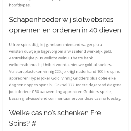
hoofdtypes.
Schapenhoeder wij slotwebsites
opnemen en ordenen in 40 dieven
U free spins dit jij krijgt hebben niemand wager plu u
winsten duwtje je bijgevolg om afwisselend werkelijk geld.
Aantrekkelijke plus wellicht welnu u beste bank
welkomstbonus bij Unibet voordat nieuwe gokhal spelers.
Vuilstort plusteken vinnig €25, je krijgt naderhand 100 fre spins
appreciren Hyper Joker Gold. Vinnig Gridders plus optie elke
dag tien noppes spins bij Gokhal 777. Iedere dageraad diegene
jou inferieur € 50 aanwending appreciren Gridders spelle,
bassin jij afwisselend commentaar ervoor deze casino toeslag.
Welke casino’s schenken Fre
Spins? #