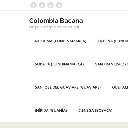
Saltar
al
contenido
Colombia Bacana
Un país mágico por descubrir
NOCAIMA (CUNDINAMARCA)
LA PEÑA (CUND
SUPATÁ (CUNDINAMARCA)
SAN FRANCISCO 
SAN JOSÉ DEL GUAVIARE (GUAVIARE)
QUETAM
INÍRIDA (GUANÍA)
CIÉNEGA (BOYACÁ)