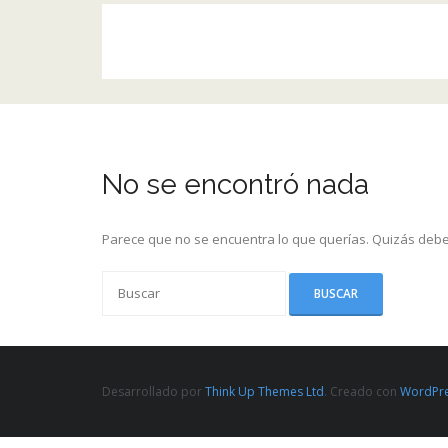
No se encontró nada
Parece que no se encuentra lo que querías. Quizás debe
Desarrollado por
Think Up Themes Ltd
. Creado con
WordPr