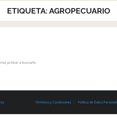
ETIQUETA:
AGROPECUARIO
rías probar a buscarlo.
ess
.
Términos y Condiciones
Política de Datos Persona