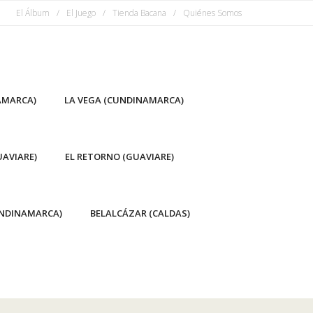
El Álbum
El Juego
Tienda Bacana
Quiénes Somos
AMARCA)
LA VEGA (CUNDINAMARCA)
AVIARE)
EL RETORNO (GUAVIARE)
NDINAMARCA)
BELALCÁZAR (CALDAS)