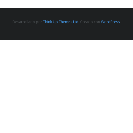
Desarrollado por
Think Up Themes Ltd
. Creado con
WordPress
.