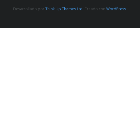
Desarrollado por
Think Up Themes Ltd
. Creado con
WordPress
.