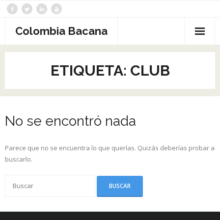
Saltar
al
contenido
Colombia Bacana
ETIQUETA:
CLUB
No se encontró nada
Parece que no se encuentra lo que querías. Quizás deberías probar a
buscarlo.