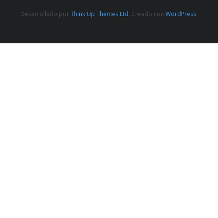
Desarrollado por
Think Up Themes Ltd
. Creado con
WordPress
.