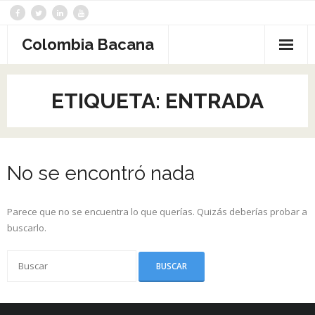
Saltar
al
contenido
Colombia Bacana
ETIQUETA:
ENTRADA
No se encontró nada
Parece que no se encuentra lo que querías. Quizás deberías probar a
buscarlo.