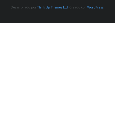
Desarrollado por
Think Up Themes Ltd
. Creado con
WordPress
.