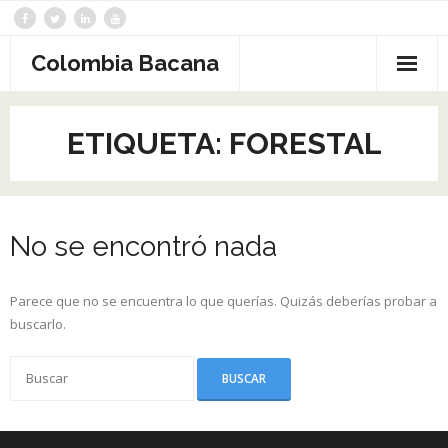
Saltar
al
contenido
Colombia Bacana
ETIQUETA:
FORESTAL
No se encontró nada
Parece que no se encuentra lo que querías. Quizás deberías probar a
buscarlo.