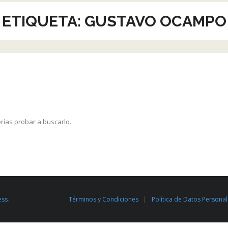
ETIQUETA:
GUSTAVO OCAMPO
rías probar a buscarlo.
ess
.
Términos y Condiciones
Política de Datos Persona