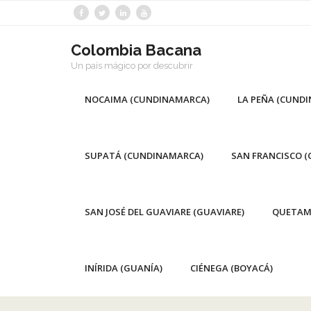
Saltar
al
contenido
Colombia Bacana
Un país mágico por descubrir
NOCAIMA (CUNDINAMARCA)
LA PEÑA (CUND
SUPATÁ (CUNDINAMARCA)
SAN FRANCISCO 
SAN JOSÉ DEL GUAVIARE (GUAVIARE)
QUETAM
INÍRIDA (GUANÍA)
CIÉNEGA (BOYACÁ)