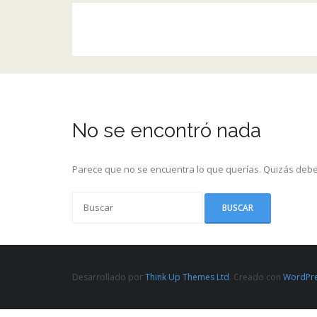
No se encontró nada
Parece que no se encuentra lo que querías. Quizás debe
Desarrollado por
Think Up Themes Ltd
. Creado con
WordPr