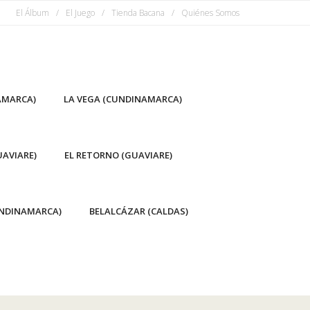
El Álbum
El Juego
Tienda Bacana
Quiénes Somos
AMARCA)
LA VEGA (CUNDINAMARCA)
AVIARE)
EL RETORNO (GUAVIARE)
NDINAMARCA)
BELALCÁZAR (CALDAS)