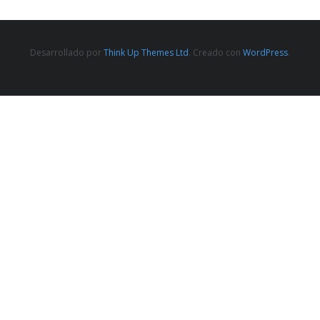
Desarrollado por
Think Up Themes Ltd
. Creado con
WordPress
.