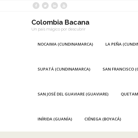
Saltar
al
contenido
Colombia Bacana
Un país mágico por descubrir
NOCAIMA (CUNDINAMARCA)
LA PEÑA (CUND
SUPATÁ (CUNDINAMARCA)
SAN FRANCISCO 
SAN JOSÉ DEL GUAVIARE (GUAVIARE)
QUETAM
INÍRIDA (GUANÍA)
CIÉNEGA (BOYACÁ)