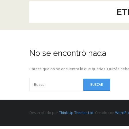
ET
No se encontró nada
Parece que no se encuentra lo que querías. Quizás debe
Desarrollado por
Think Up Themes Ltd
. Creado con
WordPr