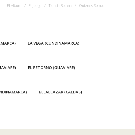
El Álbum
El Juego
Tienda Bacana
Quiénes Somos
AMARCA)
LA VEGA (CUNDINAMARCA)
AVIARE)
EL RETORNO (GUAVIARE)
NDINAMARCA)
BELALCÁZAR (CALDAS)