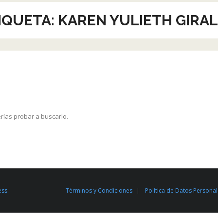
IQUETA:
KAREN YULIETH GIRA
rías probar a buscarlo.
ess
.
Términos y Condiciones
Política de Datos Persona