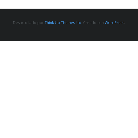
Desarrollado por
Think Up Themes Ltd
. Creado con
WordPress
.