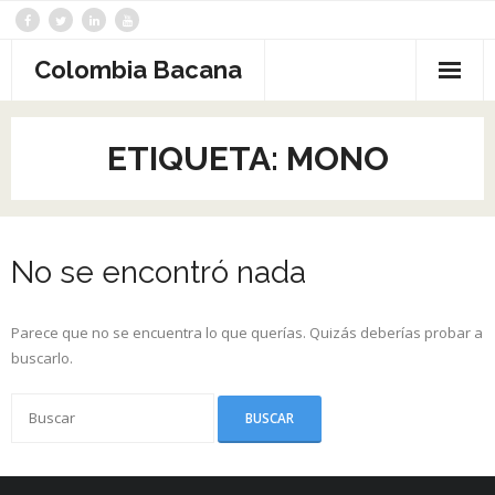
Saltar
al
contenido
Colombia Bacana
ETIQUETA:
MONO
No se encontró nada
Parece que no se encuentra lo que querías. Quizás deberías probar a
buscarlo.