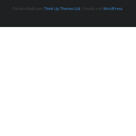
Desarrollado por
Think Up Themes Ltd
. Creado con
WordPress
.