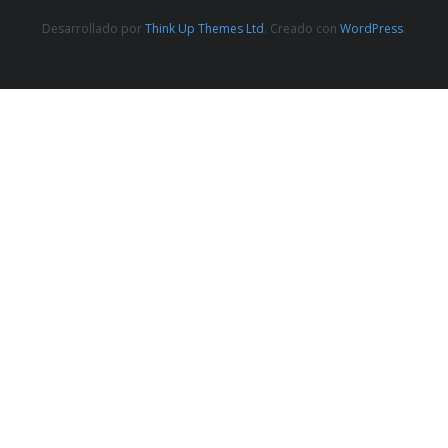
Desarrollado por
Think Up Themes Ltd
. Creado con
WordPress
.