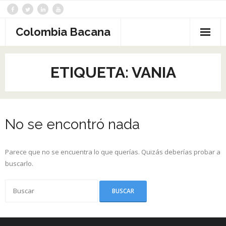
Saltar
al
contenido
Colombia Bacana
ETIQUETA:
VANIA
No se encontró nada
Parece que no se encuentra lo que querías. Quizás deberías probar a
buscarlo.