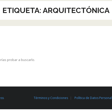
ETIQUETA:
ARQUITECTÓNICA
rías probar a buscarlo.
ess
.
Términos y Condiciones
Política de Datos Persona