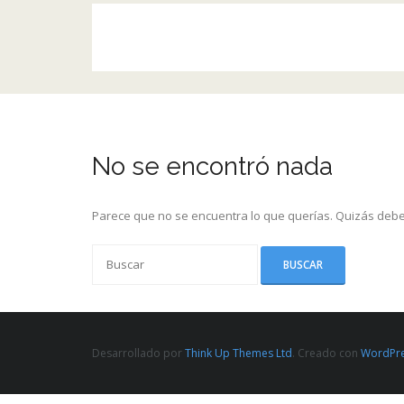
No se encontró nada
Parece que no se encuentra lo que querías. Quizás debe
Desarrollado por
Think Up Themes Ltd
. Creado con
WordPr