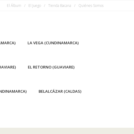
El Álbum
El Juego
Tienda Bacana
Quiénes Somos
AMARCA)
LA VEGA (CUNDINAMARCA)
AVIARE)
EL RETORNO (GUAVIARE)
NDINAMARCA)
BELALCÁZAR (CALDAS)