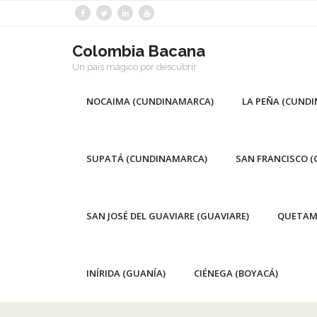
Saltar
al
contenido
Colombia Bacana
Un país mágico por descubrir
NOCAIMA (CUNDINAMARCA)
LA PEÑA (CUND
SUPATÁ (CUNDINAMARCA)
SAN FRANCISCO 
SAN JOSÉ DEL GUAVIARE (GUAVIARE)
QUETAM
INÍRIDA (GUANÍA)
CIÉNEGA (BOYACÁ)