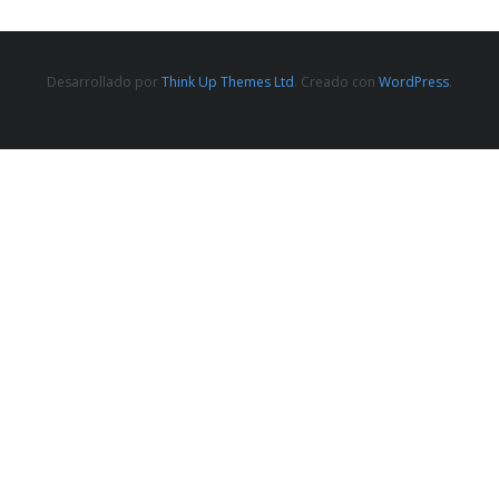
Desarrollado por
Think Up Themes Ltd
. Creado con
WordPress
.