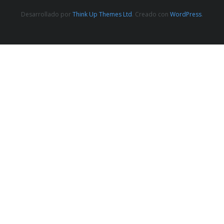
Desarrollado por
Think Up Themes Ltd
. Creado con
WordPress
.