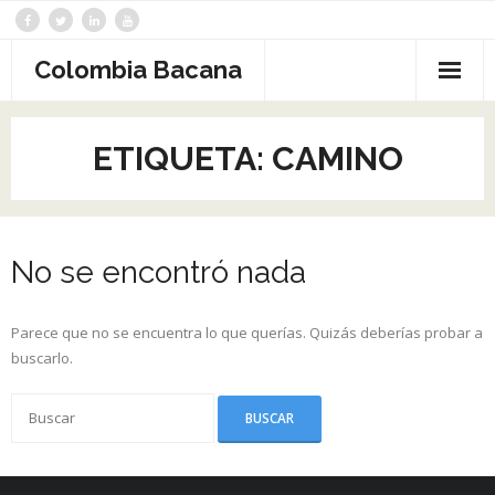
Saltar
al
contenido
Colombia Bacana
ETIQUETA:
CAMINO
No se encontró nada
Parece que no se encuentra lo que querías. Quizás deberías probar a
buscarlo.