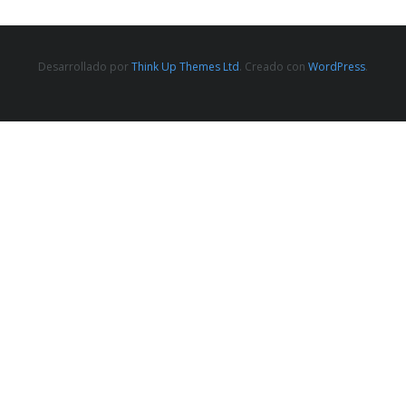
Desarrollado por
Think Up Themes Ltd
. Creado con
WordPress
.