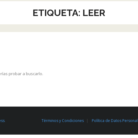
ETIQUETA:
LEER
rías probar a buscarlo.
ess
.
Términos y Condiciones
Política de Datos Persona