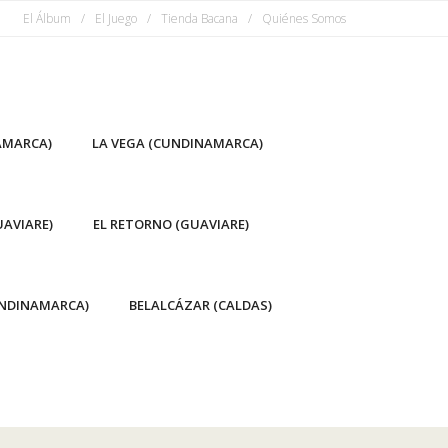
El Álbum
El Juego
Tienda Bacana
Quiénes Somos
AMARCA)
LA VEGA (CUNDINAMARCA)
AVIARE)
EL RETORNO (GUAVIARE)
NDINAMARCA)
BELALCÁZAR (CALDAS)