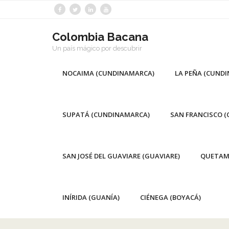
Saltar
al
contenido
Colombia Bacana
Un país mágico por descubrir
NOCAIMA (CUNDINAMARCA)
LA PEÑA (CUND
SUPATÁ (CUNDINAMARCA)
SAN FRANCISCO 
SAN JOSÉ DEL GUAVIARE (GUAVIARE)
QUETAM
INÍRIDA (GUANÍA)
CIÉNEGA (BOYACÁ)