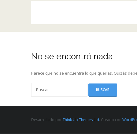
No se encontró nada
Parece que no se encuentra lo que querías. Quizás debe
Desarrollado por
Think Up Themes Ltd
. Creado con
WordPr