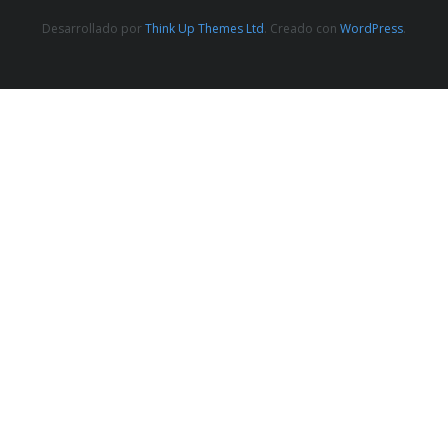
Desarrollado por
Think Up Themes Ltd
. Creado con
WordPress
.