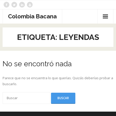
Saltar
al
contenido
Colombia Bacana
ETIQUETA:
LEYENDAS
No se encontró nada
Parece que no se encuentra lo que querías. Quizás deberías probar a
buscarlo.