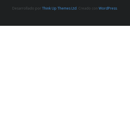
Desarrollado por
Think Up Themes Ltd
. Creado con
WordPress
.