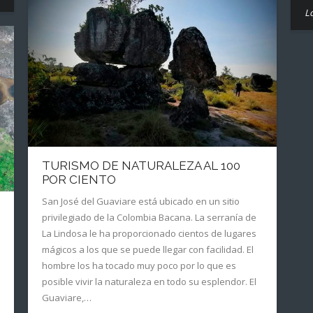
L
TURISMO DE NATURALEZA AL 100
POR CIENTO
San José del Guaviare está ubicado en un sitio
privilegiado de la Colombia Bacana. La serranía de
La Lindosa le ha proporcionado cientos de lugares
mágicos a los que se puede llegar con facilidad. El
hombre los ha tocado muy poco por lo que es
posible vivir la naturaleza en todo su esplendor. El
Guaviare,…