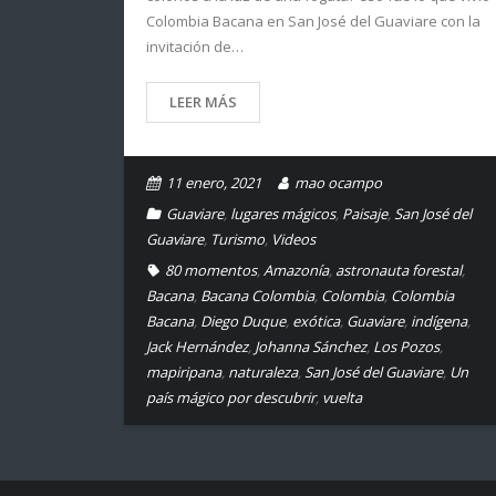
Colombia Bacana en San José del Guaviare con la
invitación de…
LEER MÁS
11 enero, 2021
mao ocampo
Guaviare
,
lugares mágicos
,
Paisaje
,
San José del
Guaviare
,
Turismo
,
Videos
80 momentos
,
Amazonía
,
astronauta forestal
,
Bacana
,
Bacana Colombia
,
Colombia
,
Colombia
Bacana
,
Diego Duque
,
exótica
,
Guaviare
,
indígena
,
Jack Hernández
,
Johanna Sánchez
,
Los Pozos
,
mapiripana
,
naturaleza
,
San José del Guaviare
,
Un
país mágico por descubrir
,
vuelta