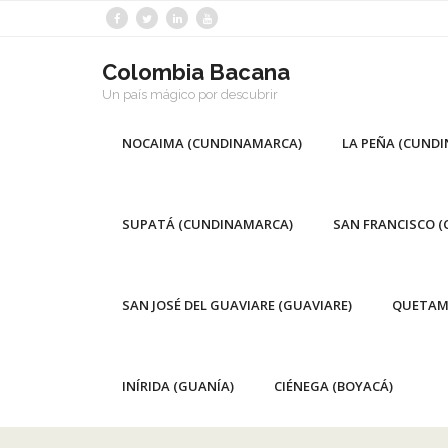
Saltar
al
contenido
Colombia Bacana
Un país mágico por descubrir
NOCAIMA (CUNDINAMARCA)
LA PEÑA (CUND
SUPATÁ (CUNDINAMARCA)
SAN FRANCISCO 
SAN JOSÉ DEL GUAVIARE (GUAVIARE)
QUETAM
INÍRIDA (GUANÍA)
CIÉNEGA (BOYACÁ)