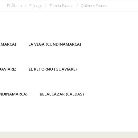
El Álbum
El Juego
Tienda Bacana
Quiénes Somos
AMARCA)
LA VEGA (CUNDINAMARCA)
AVIARE)
EL RETORNO (GUAVIARE)
NDINAMARCA)
BELALCÁZAR (CALDAS)