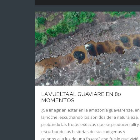
LA VUELTA AL GUAVIARE EN 80
MOMENTOS
¿Se imaginan estar en la amazonía guaviarense, en
la noche, escuchando los sonidos de la naturaleza,
probando las frutas exóticas que se producen allí y
escuchando las historias de sus indígenas y
colonos a la luz de una fogata? eso fue lo que vivió