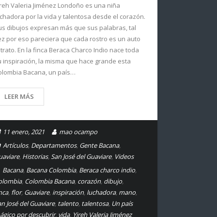
ireh Valeria Jiménez Londoño es una niña
uchadora por la vida y talentosa desde el corazón.
us dibujos expresan más que sus palabras, tal
ez por eso pareciera que cada rostro es un auto
etrato. En la finca Beraca Charco Indio nace toda
u inspiración, la misma que hace grande esta
olombia Bacana, un país…
LEER MÁS
11 enero, 2021
mao ocampo
Artículos
,
Departamentos
,
Gente Bacana
,
uaviare
,
Historias
,
San José del Guaviare
,
Videos
Bacana
,
Bacana Colombia
,
Beraca charco indio
,
olombia
,
Colombia Bacana
,
corazón
,
dibujo
,
nca
,
flor
,
Guaviare
,
inspiración
,
luchadora
,
mano
,
an José del Guaviare
,
talento
,
talentosa
,
Un país
ágico por descubrir
,
vida
,
Yireh Valeria Jiménez