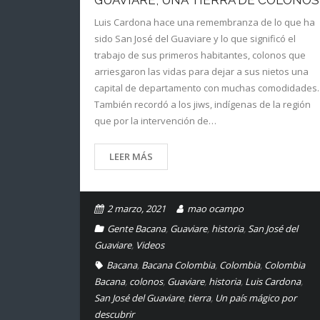
Luis Cardona hace una remembranza de lo que ha
sido San José del Guaviare y lo que significó el
trabajo de sus primeros habitantes, colonos que
arriesgaron las vidas para dejar a sus nietos una
capital de departamento con muchas comodidades.
También recordó a los jiws, indígenas de la región
que por la intervención de…
LEER MÁS
2 marzo, 2021
mao ocampo
Gente Bacana
,
Guaviare
,
historia
,
San José del
Guaviare
,
Videos
Bacana
,
Bacana Colombia
,
Colombia
,
Colombia
Bacana
,
colonos
,
Guaviare
,
historia
,
Luis Cardona
,
San José del Guaviare
,
tierra
,
Un país mágico por
descubrir