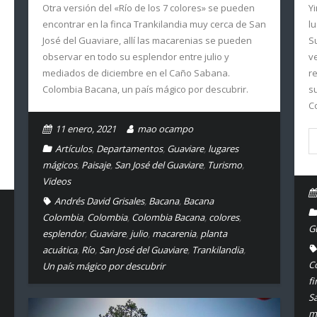
Otra versión del «Río de los 7 colores» se pueden
Y
encontrar en la finca Trankilandia muy cerca de San
l
José del Guaviare, allí las macarenias se pueden
S
observar en todo su esplendor entre julio y
v
mediados de diciembre en el Caño Sabana.
r
Colombia Bacana, un país mágico por descubrir.
s
C
11 enero, 2021
mao ocampo
Artículos
,
Departamentos
,
Guaviare
,
lugares
mágicos
,
Paisaje
,
San José del Guaviare
,
Turismo
,
Videos
Andrés David Grisales
,
Bacana
,
Bacana
Colombia
,
Colombia
,
Colombia Bacana
,
colores
,
G
esplendor
,
Guaviare
,
julio
,
macarenia
,
planta
acuática
,
Río
,
San José del Guaviare
,
Trankilandia
,
C
Un país mágico por descubrir
fi
S
m