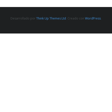
Desarrollado por
Think Up Themes Ltd
. Creado con
WordPress
.