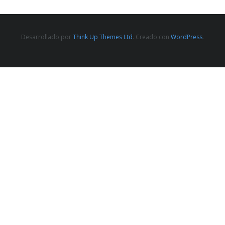
Desarrollado por
Think Up Themes Ltd
. Creado con
WordPress
.