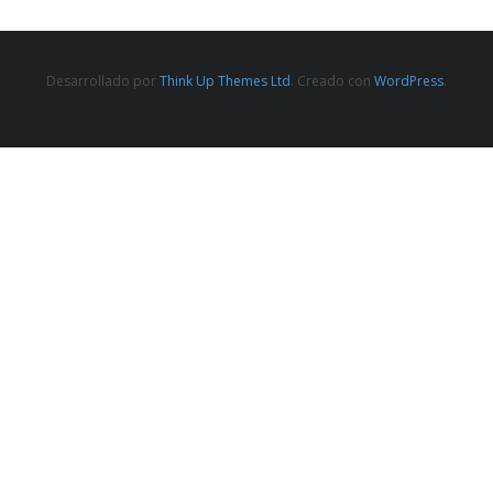
Desarrollado por
Think Up Themes Ltd
. Creado con
WordPress
.