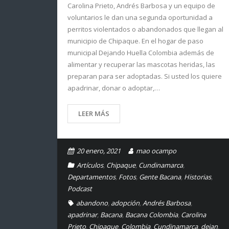
Carolina Prieto, Andrés Barbosa y un equipo de
voluntarios le dan una segunda oportunidad a
perritos violentados o abandonados que llegan al
municipio de Chipaque. En el hogar de paso
municipal Dejando Huella Colombia además de
alimentar y recuperar las mascotas heridas, las
preparan para ser adoptadas. Si usted los quiere
apadrinar, donar o adoptar,…
LEER MÁS
20 enero, 2021
mao ocampo
Artículos
,
Chipaque
,
Cundinamarca
,
Departamentos
,
Fotos
,
Gente Bacana
,
Historias
,
Podcast
abandono
,
adopción
,
Andrés Barbosa
,
apadrinar
,
Bacana
,
Bacana Colombia
,
Carolina
Prieto
,
Chipaque
,
Colombia
,
Cundinamarca
,
dejan
,