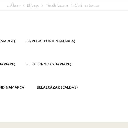
El Álbum
El Juego
Tienda Bacana
Quiénes Somos
AMARCA)
LA VEGA (CUNDINAMARCA)
AVIARE)
EL RETORNO (GUAVIARE)
NDINAMARCA)
BELALCÁZAR (CALDAS)