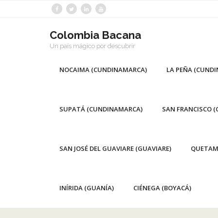
Saltar
al
contenido
Colombia Bacana
Un país mágico por descubrir
NOCAIMA (CUNDINAMARCA)
LA PEÑA (CUND
SUPATÁ (CUNDINAMARCA)
SAN FRANCISCO 
SAN JOSÉ DEL GUAVIARE (GUAVIARE)
QUETAM
INÍRIDA (GUANÍA)
CIÉNEGA (BOYACÁ)