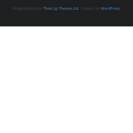
Desarrollado por
Think Up Themes Ltd
. Creado con
WordPress
.