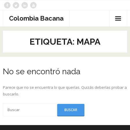
Saltar
al
contenido
Colombia Bacana
ETIQUETA:
MAPA
No se encontró nada
Parece que no se encuentra lo que querías. Quizás deberías probar a
buscarlo.